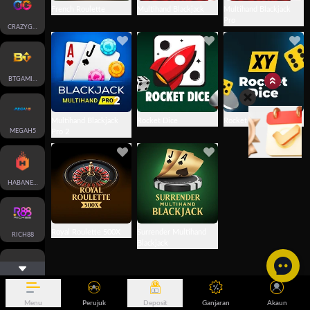
French Roulette
Multihand Blackjack
Multihand Blackjack
Pro
CRAZYGAMING
BTGAMING-CARD
Multihand Blackjack
Rocket Dice
Rocket Dice XY
Pro 2
MEGAH5
HABANERO
Royal Roulette 500X
Surrender Multihand
RICH88
Blackjack
JOKER-CARD
Menu
Perujuk
Deposit
Ganjaran
Akaun