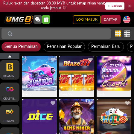
Rujuk rakan dan dapatkan 38.00 MYR untuk setiap rakan yang
Tukarkan
anda jemput. 💥
LOG MASUK
DAFTAR
JILI
Semua Permainan
Permainan Popular
Permainan Baru
P
KINGMAKER
BGAMING-CARD
Aviator
Blaze777
Crash
CRAZYGAMING
BTGAMING-CARD