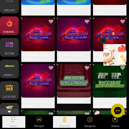
Aces & Eights 5
Aces & Eights 50
All American Poker
MEGAH5
Hand
Hand
1 Hand
HABANERO
RICH88
All American Poker
All American Poker
All American Poker
10 Hand
100 Hand
5 Hand
JOKER-CARD
LUCKY365
All American Poker
American Baccarat
American Baccarat
50 Hand
Zero Commission
YOULIANGAMING
Menu
Perujuk
Deposit
Ganjaran
Akaun