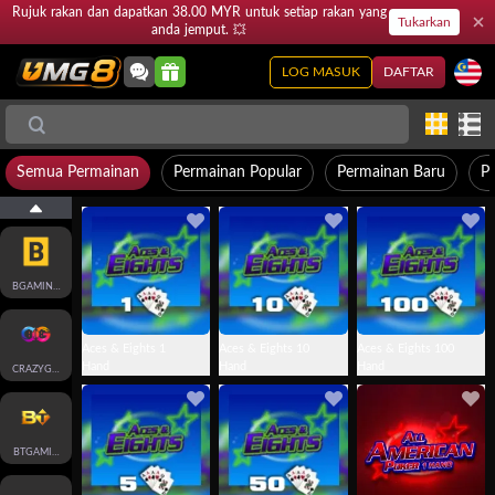
Rujuk rakan dan dapatkan 38.00 MYR untuk setiap rakan yang
Tukarkan
anda jemput. 💥
LOG MASUK
DAFTAR
JILI
Semua Permainan
Permainan Popular
Permainan Baru
P
KINGMAKER
BGAMING-CARD
Aces & Eights 1
Aces & Eights 10
Aces & Eights 100
Hand
Hand
Hand
CRAZYGAMING
BTGAMING-CARD