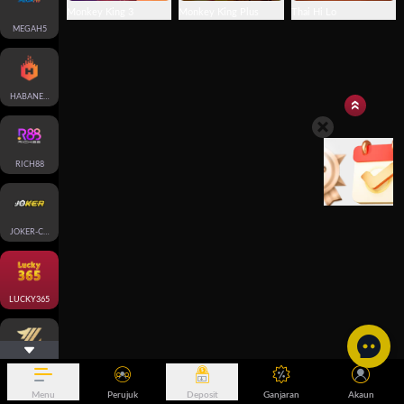
Monkey King 3
Monkey King Plus
Thai Hi Lo
MEGAH5
HABANERO
RICH88
JOKER-CARD
LUCKY365
YOULIANGAMING
Menu
Perujuk
Deposit
Ganjaran
Akaun