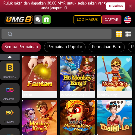
Rujuk rakan dan dapatkan 38.00 MYR untuk setiap rakan yang
Tukarkan
anda jemput. 💥
LOG MASUK
DAFTAR
JILI
Semua Permainan
Permainan Popular
Permainan Baru
P
KINGMAKER
BGAMING-CARD
FanTan
H5 Monkey King 3
Monkey King
CRAZYGAMING
BTGAMING-CARD