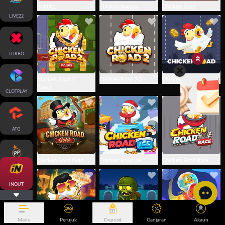
Bubbles
Chicken Banana
Chicken Road
LIVE22
TURBO
Chicken Road 2
Chicken Road 2.0
Chicken Road Bonus
Bonus
CLOTPLAY
ATG
Chicken Road Gold
Chicken Road Ice
Chicken Road Race
PRAGMATICPLAY
INOUT
Menu
Perujuk
Deposit
Ganjaran
Akaun