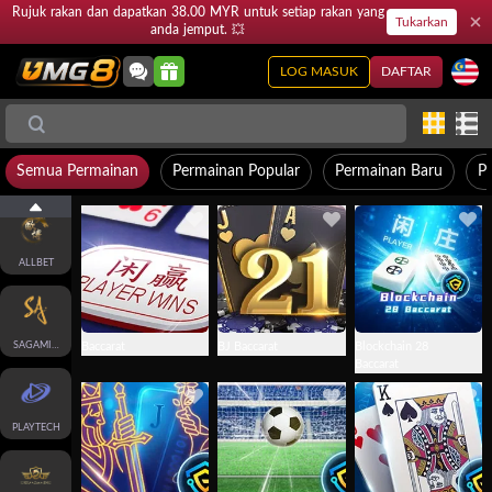
Rujuk rakan dan dapatkan 38.00 MYR untuk setiap rakan yang
PRAGMATICPLAY
Tukarkan
anda jemput. 💥
LOG MASUK
DAFTAR
SEXY CASINO
Semua Permainan
Permainan Popular
Permainan Baru
P
BIGGAMING
ALLBET
SAGAMING
Baccarat
BJ Baccarat
Blockchain 28
Baccarat
PLAYTECH