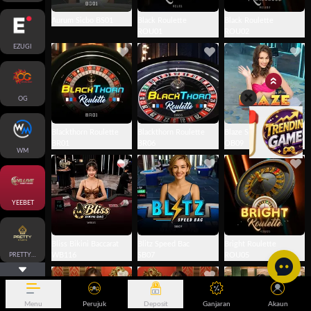
Aurum Sicbo BS01
Black Roulette
Black Roulette
ROU01
ROU02
EZUGI
OG
Blackthorn Roulette
Blackthorn Roulette
Blaze Speed Bac
BR01
BR06
OB09
WM
YEEBET
Bliss Bikini Baccarat
Blitz Speed Bac
Bright Roulette
WB116
SB07
ROU05
PRETTYGAMING
Menu
Perujuk
Deposit
Ganjaran
Akaun