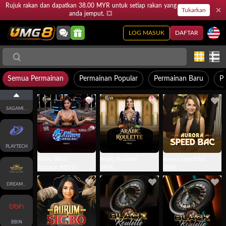
Rujuk rakan dan dapatkan 38.00 MYR untuk setiap rakan yang
Tukarkan
anda jemput. 💥
LOG MASUK
DAFTAR
BIGGAMING
ALLBET
Semua Permainan
Permainan Popular
Permainan Baru
P
SAGAMING
PLAYTECH
Allure Bikini
Arabic Roulette
Aurora Speed Bac
Baccarat WB115
VR06
BB08
DREAMGAMING
BBIN