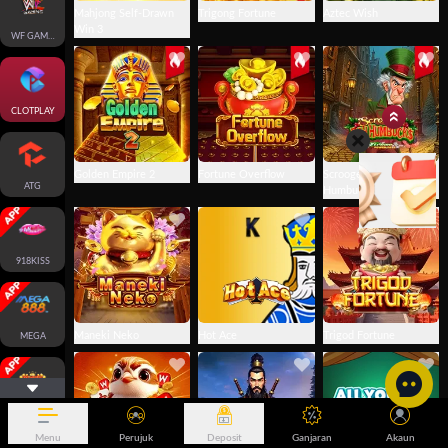
Mahjong Self-Drawn
Trigong Fortune
Aztec Wish
Win 3
WF GAMING
CLOTPLAY
Golden Empire 2
Fortune Overflow
Scrooges Bah
ATG
Humbucks
918KISS
Maneki Neko
Hot Ace
Trigod Fortune
MEGA
PUSSY888
Menu
Perujuk
Deposit
Ganjaran
Akaun