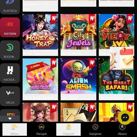
Adventure To The
Fruits Mania
Wild Calavera
West
PLAYTECH
FASTSPIN
Honey Trap
City of Jewels
Fiery Lava
BOOONGO
HACKSAWGAMING
Candy Super Tumble
Alien Smash
The Great Safari
VPLUS
JDB
Menu
Perujuk
Deposit
Ganjaran
Akaun