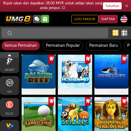
Rujuk rakan dan dapatkan 38.00 MYR untuk setiap rakan yang
BBIN
Tukarkan
anda jemput. 💥
LOG MASUK
DAFTAR
GW99H5
Semua Permainan
Permainan Popular
Permainan Baru
P
YOULIANGAMING
SBOBET
GPI
Dolphin Reef
Ice Land
Great Blue
ESLOT