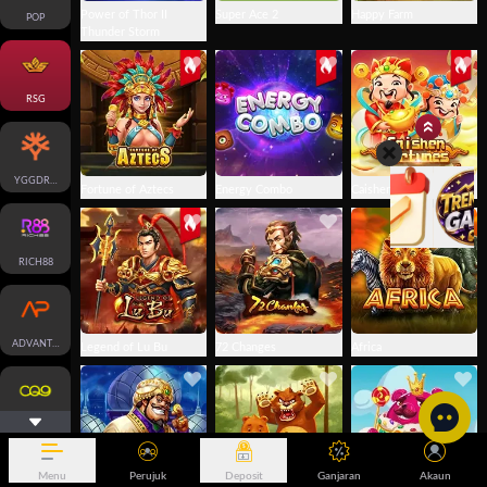
Power of Thor II
Super Ace 2
Happy Farm
POP
Thunder Storm
RSG
YGGDRASIL
Fortune of Aztecs
Energy Combo
Caishen Fortunes
RICH88
ADVANTPLAY
Legend of Lu Bu
72 Changes
Africa
CQ9GAMING
Menu
Perujuk
Deposit
Ganjaran
Akaun