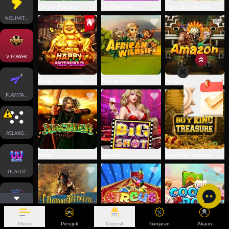
Eyes of Fortune
Jin Qian Wa
Peace & Long Life
NOLIMITCITY
V-POWER
Happy Prosperous
African Wildlife
Amazon
PLAYSTARGAMING
RELAXGAMING
Archer
Big Shot
Boy King Treasure
UUSLOT
EPICWIN
Menu
Perujuk
Deposit
Ganjaran
Akaun