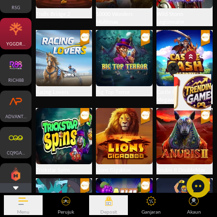
RSG
Trolls Bridge 2
10000 Wonders
Wild Storm
Multimax
Legionnaire
YGGDRASIL
RICH88
Racing Lovers
Big Top Terror
Castle Cash
Megaways
ADVANTPLAY
CQ9GAMING
Trickstar Spins
Lions Gigablox
Anubis II DoubleMax
HABANERO
Menu
Perujuk
Deposit
Ganjaran
Akaun