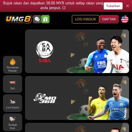
Rujuk rakan dan dapatkan 38.00 MYR untuk setiap rakan yang
Tukarkan
anda jemput. 💥
LOG MASUK
DAFTAR
Permainan
Popular
Slot
Live Kasino
Tembak
Ikan