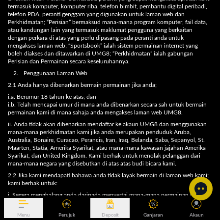
termasuk komputer, komputer riba, telefon bimbit, pembantu digital peribadi,
telefon PDA, peranti genggam yang digunakan untuk laman web dan
Perkhidmatan; “Perisian” bermaksud mana-mana program komputer, fail data,
atau kandungan lain yang termasuk maklumat pengguna yang berkaitan
dengan perkara di atas yang perlu dipasang pada peranti anda untuk
mengakses laman web; “Sportsbook” ialah sistem permainan internet yang
boleh diakses dan ditawarkan di UMG8; “Perkhidmatan” ialah gabungan
Perisian dan Permainan secara keseluruhannya.
Penggunaan Laman Web
2.1 Anda hanya dibenarkan bermain permainan jika anda;
i.a. Berumur 18 tahun ke atas; dan
i.b. Telah mencapai umur di mana anda dibenarkan secara sah untuk bermain
permainan kami di mana sahaja anda mengakses laman web UMG8.
ii. Anda tidak akan dibenarkan mendaftar ke akaun UMG8 dan menggunakan
mana-mana perkhidmatan kami jika anda merupakan penduduk Aruba,
Australia, Bonaire, Curacao, Perancis, Iran, Iraq, Belanda, Saba, Sepanyol, St.
Maarten, Statia, Amerika Syarikat, atau mana-mana kawasan jajahan Amerika
Syarikat, dan United Kingdom. Kami berhak untuk menolak pelanggan dari
mana-mana negara yang disebutkan di atas atas budi bicara kami.
2.2 Jika kami mendapati bahawa anda tidak layak bermain di laman web kami;
kami berhak untuk:
i. Segera menghalang anda daripada menyertai mana-mana permainan serta
menggantung akaun anda.
ii. Melaporkan anda kepada pihak berkuasa berkaitan.
Menu
Perujuk
Deposit
Ganjaran
Akaun