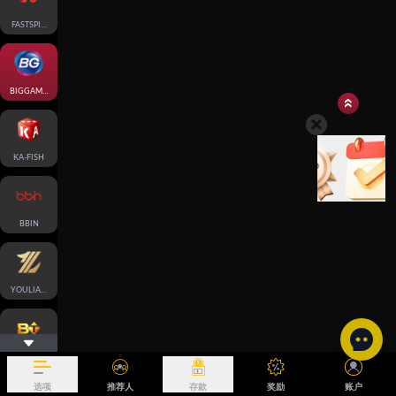
FASTSPIN-FISH
BIGGAMING
KA-FISH
BBIN
YOULIANGAMING
BTGAMING-FISH
选项
推荐人
存款
奖励
账户