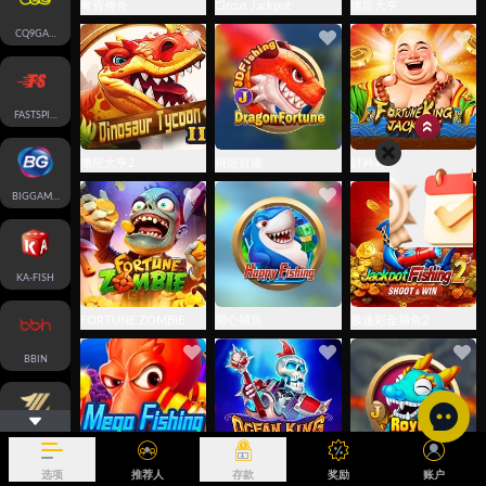
奪寶傳奇
Circus Jackpot
獵龍大亨
CQ9GAMING
FASTSPIN-FISH
獵龍大亨2
飛龍寶藏
財神彩金
BIGGAMING
KA-FISH
FORTUNE ZOMBIE
開心捕魚
极速彩金捕鱼2
BBIN
YOULIANGAMING
选项
推荐人
存款
奖励
账户
王者捕魚
海王彩金
錢龍捕魚