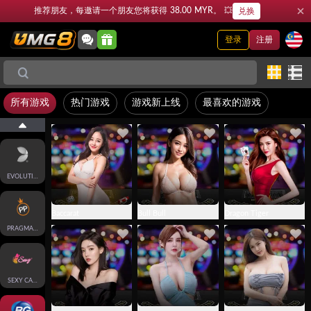
推荐朋友，每邀请一个朋友您将获得 38.00 MYR。 💥
兑换
登录
注册
所有游戏
热门游戏
游戏新上线
最喜欢的游戏
EVOLUTION
Baccarat
Bull Bull
Dragon Tiger
PRAGMATICPLAY
SEXY CASINO