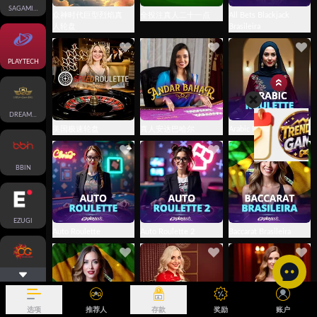
SAGAMING
众神时代巨型烈焰真
全投注真人二十一点
All Bets Blackjack
人轮盘
Brasileira
PLAYTECH
DREAMGAMING
美国极速轮盘
真人安达巴哈尔
Arabic Roulette
BBIN
EZUGI
Auto Roulette
Auto Roulette 2
Baccarat Brasileira
OG
选项
推荐人
存款
奖励
账户