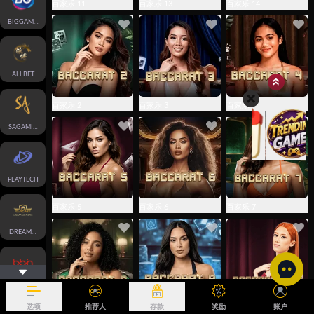
百家乐 11
百家乐 13
百家乐 14
BIGGAMING
ALLBET
百家乐 2
百家乐 3
百家乐 4
SAGAMING
PLAYTECH
百家乐 5
百家乐 6
百家乐 7
DREAMGAMING
BBIN
选项
推荐人
存款
奖励
账户
百家乐 8
百家乐 9
百家乐 C01