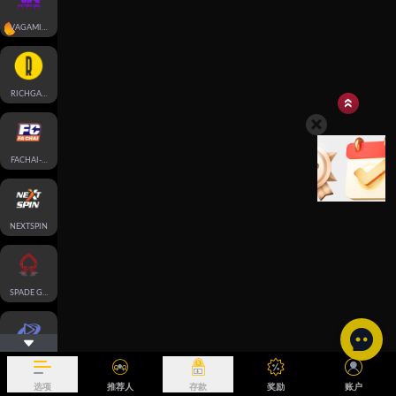
VAGAMING
RICHGAMING
FACHAI-SLOT
NEXTSPIN
SPADE GAMING
PLAYTECH
选项
推荐人
存款
奖励
账户