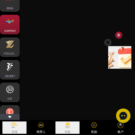
BBIN
GW99H5
YOULIANGAMING
SBOBET
GPI
ESLOT
选项
推荐人
存款
奖励
账户