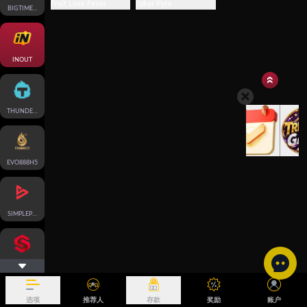
Fruit Love Fever
Joker Pyre
BIGTIMEGAMING
INOUT
THUNDERKICK
EVO888H5
SIMPLEPLAY
SMARTSOFT
选项
推荐人
存款
奖励
账户