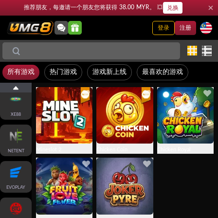
KM-SLOT
推荐朋友，每邀请一个朋友您将获得 38.00 MYR。 💥
兑换
登录
注册
VOLTENT
所有游戏
热门游戏
游戏新上线
最喜欢的游戏
LGD
XE88
Mineslot 2
Chicken Coin
Chicken Royal
NETENT
EVOPLAY