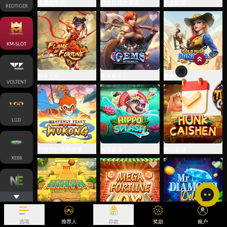
亲爱的学长
德古拉城堡盛宴
龙之财富
REDTIGER
KM-SLOT
财富之焰
英灵殿宝石
黄金狂潮
VOLTENT
LGD
与悟空的蟠桃盛宴
河马嬉水
鸿运财神
XE88
NETENT
选项
推荐人
存款
奖励
账户
玛雅：财富之殿
超级幸运金牛
Mr. Diamond 豪华版