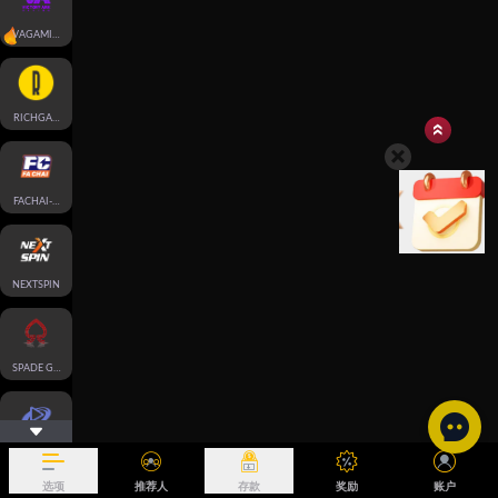
VAGAMING
RICHGAMING
FACHAI-SLOT
NEXTSPIN
SPADE GAMING
PLAYTECH
选项
推荐人
存款
奖励
账户