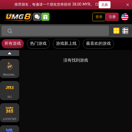
推荐朋友，每邀请一个朋友您将获得 38.00 MYR。 💥
兑换
登录
注册
所有游戏
热门游戏
游戏新上线
最喜欢的游戏
没有找到游戏
PRAGMATICPLAY
JILI
LUCKY365