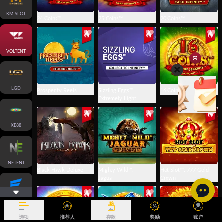
KM-SLOT
24 Coins™
25 Coins™
20 Coins™
VOLTENT
LGD
Prosperity Reels
Sizzling Eggs™
16 Coins™
Extremely Light
XE88
NETENT
Black Hawk Deluxe
Mighty Wild™:
Hot Slot™: 777 Gold
Jaguar
Crown
EVOPLAY
选项
推荐人
存款
奖励
账户