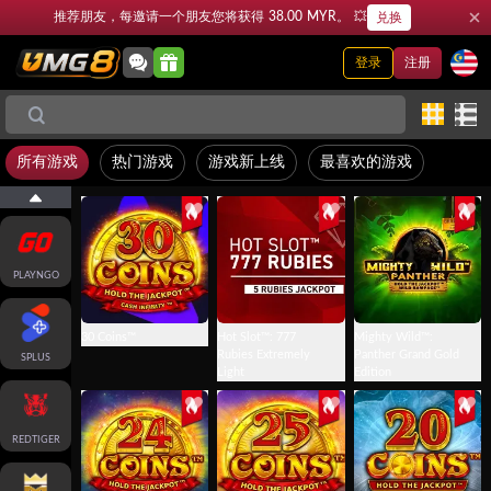
推荐朋友，每邀请一个朋友您将获得 38.00 MYR。 💥
兑换
BTGAMING
登录
注册
NAGA
所有游戏
热门游戏
游戏新上线
最喜欢的游戏
BLUEPRINT
PLAYNGO
30 Coins™
Hot Slot™: 777
Mighty Wild™:
Rubies Extremely
Panther Grand Gold
SPLUS
Light
Edition
REDTIGER